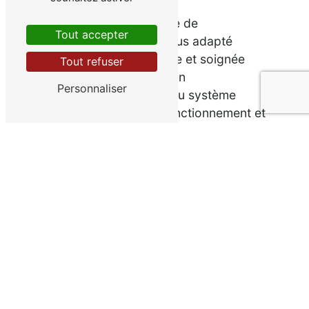
besoins
Choix du système de
Tout accepter
climatisation le plus adapté
Installation propre et soignée
Tout refuser
Vérification du bon
Personnaliser
fonctionnement du système
Explication du fonctionnement et
des réglages de la climatisation
Grâce à ce processus méthodique,
vous êtes assuré d'obtenir une
climatisation parfaitement installée et
opérationnelle.
Contactez SARL Polloni
Magnolo pour votre
projet de pose de