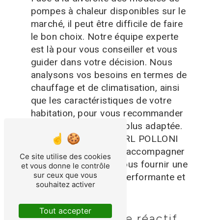
pompes à chaleur disponibles sur le
marché, il peut être difficile de faire
le bon choix. Notre équipe experte
est là pour vous conseiller et vous
guider dans votre décision. Nous
analysons vos besoins en termes de
chauffage et de climatisation, ainsi
que les caractéristiques de votre
habitation, pour vous recommander
la pompe à chaleur la plus adaptée.
Faites confiance à SARL POLLONI
MAGNOLO pour vous accompagner
Ce site utilise des cookies
dans votre projet et vous fournir une
et vous donne le contrôle
sur ceux que vous
solution sur mesure, performante et
souhaitez activer
économique.
Tout accepter
Service clientèle réactif