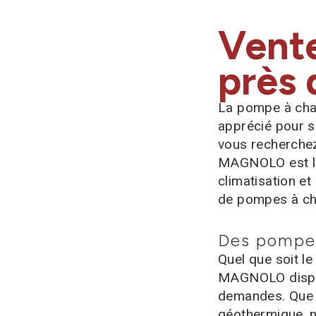
Vent
près 
La pompe à chal
apprécié pour s
vous recherche
MAGNOLO est l'e
climatisation 
de pompes à cha
Des pompes
Quel que soit 
MAGNOLO dispos
demandes. Que v
géothermique, n