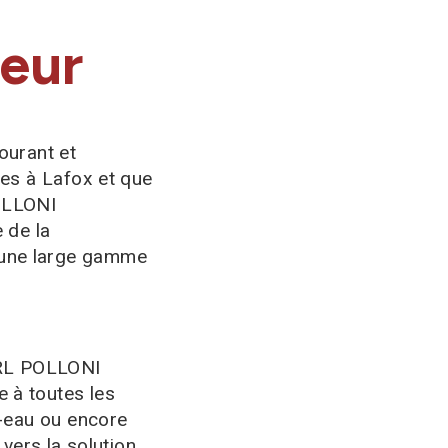
eur
ourant et
es à Lafox et que
OLLONI
 de la
 une large gamme
ARL POLLONI
 à toutes les
r-eau ou encore
vers la solution